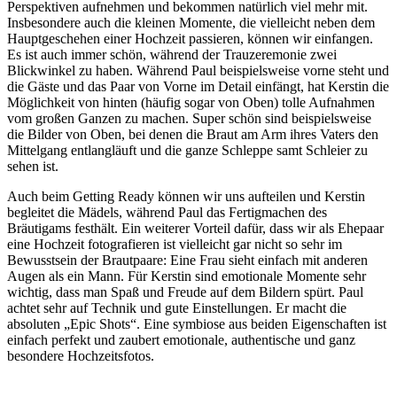
Perspektiven aufnehmen und bekommen natürlich viel mehr mit.
Insbesondere auch die kleinen Momente, die vielleicht neben dem
Hauptgeschehen einer Hochzeit passieren, können wir einfangen.
Es ist auch immer schön, während der Trauzeremonie zwei
Blickwinkel zu haben. Während Paul beispielsweise vorne steht und
die Gäste und das Paar von Vorne im Detail einfängt, hat Kerstin die
Möglichkeit von hinten (häufig sogar von Oben) tolle Aufnahmen
vom großen Ganzen zu machen. Super schön sind beispielsweise
die Bilder von Oben, bei denen die Braut am Arm ihres Vaters den
Mittelgang entlangläuft und die ganze Schleppe samt Schleier zu
sehen ist.
Auch beim Getting Ready können wir uns aufteilen und Kerstin
begleitet die Mädels, während Paul das Fertigmachen des
Bräutigams festhält. Ein weiterer Vorteil dafür, dass wir als Ehepaar
eine Hochzeit fotografieren ist vielleicht gar nicht so sehr im
Bewusstsein der Brautpaare: Eine Frau sieht einfach mit anderen
Augen als ein Mann. Für Kerstin sind emotionale Momente sehr
wichtig, dass man Spaß und Freude auf dem Bildern spürt. Paul
achtet sehr auf Technik und gute Einstellungen. Er macht die
absoluten „Epic Shots“. Eine symbiose aus beiden Eigenschaften ist
einfach perfekt und zaubert emotionale, authentische und ganz
besondere Hochzeitsfotos.