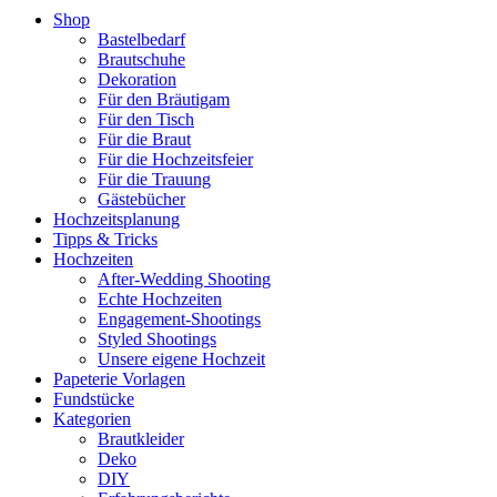
Shop
Bastelbedarf
Brautschuhe
Dekoration
Für den Bräutigam
Für den Tisch
Für die Braut
Für die Hochzeitsfeier
Für die Trauung
Gästebücher
Hochzeitsplanung
Tipps & Tricks
Hochzeiten
After-Wedding Shooting
Echte Hochzeiten
Engagement-Shootings
Styled Shootings
Unsere eigene Hochzeit
Papeterie Vorlagen
Fundstücke
Kategorien
Brautkleider
Deko
DIY