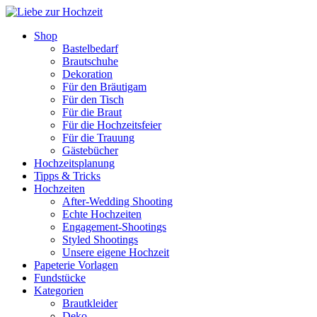
Shop
Bastelbedarf
Brautschuhe
Dekoration
Für den Bräutigam
Für den Tisch
Für die Braut
Für die Hochzeitsfeier
Für die Trauung
Gästebücher
Hochzeitsplanung
Tipps & Tricks
Hochzeiten
After-Wedding Shooting
Echte Hochzeiten
Engagement-Shootings
Styled Shootings
Unsere eigene Hochzeit
Papeterie Vorlagen
Fundstücke
Kategorien
Brautkleider
Deko