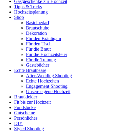
Gastgeschenke zur Hochzeit
Tipps & Tricks
Hochzeitsplanung
Shop
Bastelbedarf
Brautschuhe
Dekoration
Für den Bräutigam
Für den Tisch
Für die Braut
Für die Hochzeitsfeier
Für die Trauung
Gästebücher
Echte Brautpaare
After-Wedding Shooting
Echte Hochzeiten
Engagement-Shooting
Unsere eigene Hochzeit
Brautkleider
Fit bis zur Hochzeit
Fundstücke
Gutscheine
Persönliches
DIY
Styled Shooting