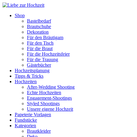
Shop
Bastelbedarf
Brautschuhe
Dekoration
Für den Bräutigam
Für den Tisch
Für die Braut
Für die Hochzeitsfeier
Für die Trauung
Gästebücher
Hochzeitsplanung
Tipps & Tricks
Hochzeiten
After-Wedding Shooting
Echte Hochzeiten
Engagement-Shootings
Styled Shootings
Unsere eigene Hochzeit
Papeterie Vorlagen
Fundstücke
Kategorien
Brautkleider
Deko