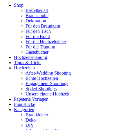
Shop
Bastelbedarf
Brautschuhe
Dekoration
Für den Bräutigam
Für den Tisch
Für die Braut
Für die Hochzeitsfeier
Für die Trauung
Gästebücher
Hochzeitsplanung
Tipps & Tricks
Hochzeiten
After-Wedding Shooting
Echte Hochzeiten
Engagement-Shootings
Styled Shootings
Unsere eigene Hochzeit
Papeterie Vorlagen
Fundstücke
Kategorien
Brautkleider
Deko
DIY