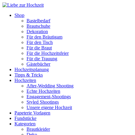
Shop
Bastelbedarf
Brautschuhe
Dekoration
Für den Bräutigam
Für den Tisch
Für die Braut
Für die Hochzeitsfeier
Für die Trauung
Gästebücher
Hochzeitsplanung
Tipps & Tricks
Hochzeiten
After-Wedding Shooting
Echte Hochzeiten
Engagement-Shootings
Styled Shootings
Unsere eigene Hochzeit
Papeterie Vorlagen
Fundstücke
Kategorien
Brautkleider
Deko