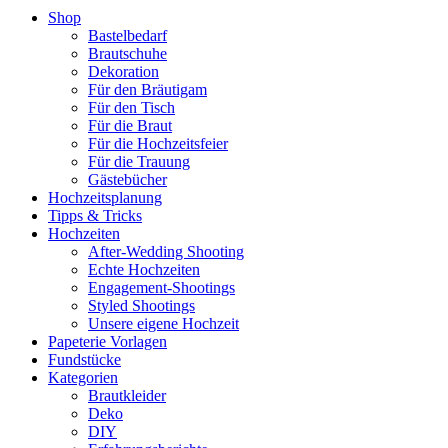
Shop
Bastelbedarf
Brautschuhe
Dekoration
Für den Bräutigam
Für den Tisch
Für die Braut
Für die Hochzeitsfeier
Für die Trauung
Gästebücher
Hochzeitsplanung
Tipps & Tricks
Hochzeiten
After-Wedding Shooting
Echte Hochzeiten
Engagement-Shootings
Styled Shootings
Unsere eigene Hochzeit
Papeterie Vorlagen
Fundstücke
Kategorien
Brautkleider
Deko
DIY