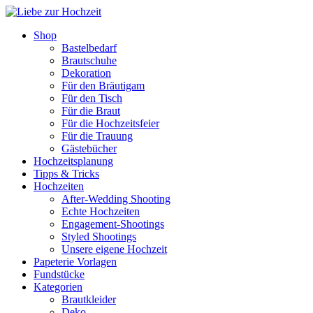
Shop
Bastelbedarf
Brautschuhe
Dekoration
Für den Bräutigam
Für den Tisch
Für die Braut
Für die Hochzeitsfeier
Für die Trauung
Gästebücher
Hochzeitsplanung
Tipps & Tricks
Hochzeiten
After-Wedding Shooting
Echte Hochzeiten
Engagement-Shootings
Styled Shootings
Unsere eigene Hochzeit
Papeterie Vorlagen
Fundstücke
Kategorien
Brautkleider
Deko