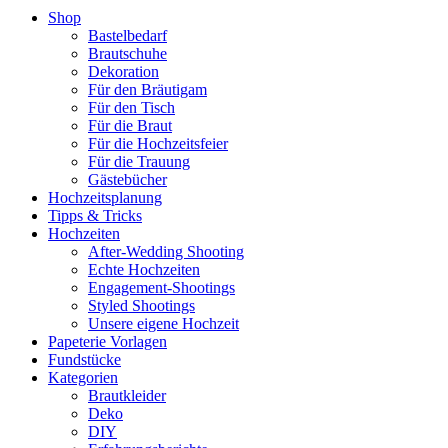
Shop
Bastelbedarf
Brautschuhe
Dekoration
Für den Bräutigam
Für den Tisch
Für die Braut
Für die Hochzeitsfeier
Für die Trauung
Gästebücher
Hochzeitsplanung
Tipps & Tricks
Hochzeiten
After-Wedding Shooting
Echte Hochzeiten
Engagement-Shootings
Styled Shootings
Unsere eigene Hochzeit
Papeterie Vorlagen
Fundstücke
Kategorien
Brautkleider
Deko
DIY