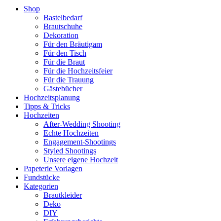
Shop
Bastelbedarf
Brautschuhe
Dekoration
Für den Bräutigam
Für den Tisch
Für die Braut
Für die Hochzeitsfeier
Für die Trauung
Gästebücher
Hochzeitsplanung
Tipps & Tricks
Hochzeiten
After-Wedding Shooting
Echte Hochzeiten
Engagement-Shootings
Styled Shootings
Unsere eigene Hochzeit
Papeterie Vorlagen
Fundstücke
Kategorien
Brautkleider
Deko
DIY