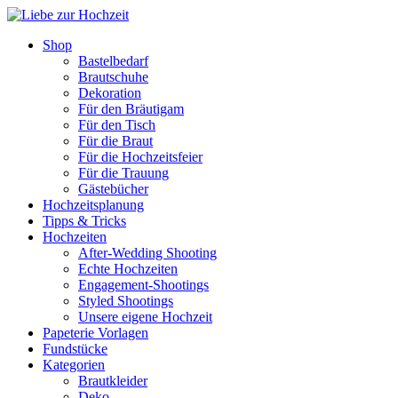
Shop
Bastelbedarf
Brautschuhe
Dekoration
Für den Bräutigam
Für den Tisch
Für die Braut
Für die Hochzeitsfeier
Für die Trauung
Gästebücher
Hochzeitsplanung
Tipps & Tricks
Hochzeiten
After-Wedding Shooting
Echte Hochzeiten
Engagement-Shootings
Styled Shootings
Unsere eigene Hochzeit
Papeterie Vorlagen
Fundstücke
Kategorien
Brautkleider
Deko