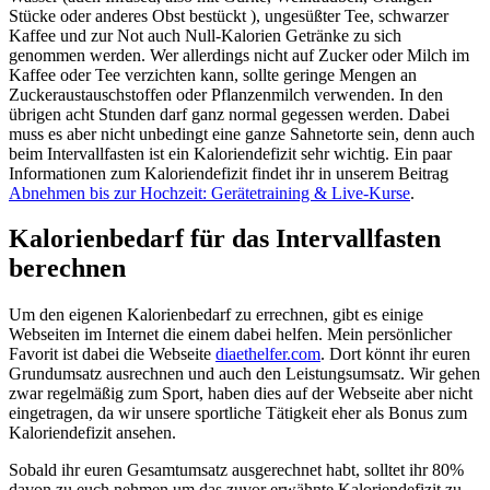
Stücke oder anderes Obst bestückt ), ungesüßter Tee, schwarzer
Kaffee und zur Not auch Null-Kalorien Getränke zu sich
genommen werden. Wer allerdings nicht auf Zucker oder Milch im
Kaffee oder Tee verzichten kann, sollte geringe Mengen an
Zuckeraustauschstoffen oder Pflanzenmilch verwenden. In den
übrigen acht Stunden darf ganz normal gegessen werden. Dabei
muss es aber nicht unbedingt eine ganze Sahnetorte sein, denn auch
beim Intervallfasten ist ein Kaloriendefizit sehr wichtig. Ein paar
Informationen zum Kaloriendefizit findet ihr in unserem Beitrag
Abnehmen bis zur Hochzeit: Gerätetraining & Live-Kurse
.
Kalorienbedarf für das Intervallfasten
berechnen
Um den eigenen Kalorienbedarf zu errechnen, gibt es einige
Webseiten im Internet die einem dabei helfen. Mein persönlicher
Favorit ist dabei die Webseite
diaethelfer.com
. Dort könnt ihr euren
Grundumsatz ausrechnen und auch den Leistungsumsatz. Wir gehen
zwar regelmäßig zum Sport, haben dies auf der Webseite aber nicht
eingetragen, da wir unsere sportliche Tätigkeit eher als Bonus zum
Kaloriendefizit ansehen.
Sobald ihr euren Gesamtumsatz ausgerechnet habt, solltet ihr 80%
davon zu euch nehmen um das zuvor erwähnte Kaloriendefizit zu