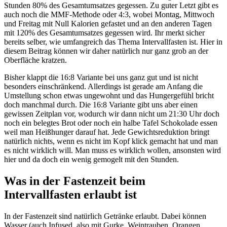
Stunden 80% des Gesamtumsatzes gegessen. Zu guter Letzt gibt es
auch noch die MMF-Methode oder 4:3, wobei Montag, Mittwoch
und Freitag mit Null Kalorien gefastet und an den anderen Tagen
mit 120% des Gesamtumsatzes gegessen wird. Ihr merkt sicher
bereits selber, wie umfangreich das Thema Intervallfasten ist. Hier in
diesem Beitrag können wir daher natürlich nur ganz grob an der
Oberfläche kratzen.
Bisher klappt die 16:8 Variante bei uns ganz gut und ist nicht
besonders einschränkend. Allerdings ist gerade am Anfang die
Umstellung schon etwas ungewohnt und das Hungergefühl bricht
doch manchmal durch. Die 16:8 Variante gibt uns aber einen
gewissen Zeitplan vor, wodurch wir dann nicht um 21:30 Uhr doch
noch ein belegtes Brot oder noch ein halbe Tafel Schokolade essen
weil man Heißhunger darauf hat. Jede Gewichtsreduktion bringt
natürlich nichts, wenn es nicht im Kopf klick gemacht hat und man
es nicht wirklich will. Man muss es wirklich wollen, ansonsten wird
hier und da doch ein wenig gemogelt mit den Stunden.
Was in der Fastenzeit beim
Intervallfasten erlaubt ist
In der Fastenzeit sind natürlich Getränke erlaubt. Dabei können
Wasser (auch Infused, also mit Gurke, Weintrauben, Orangen