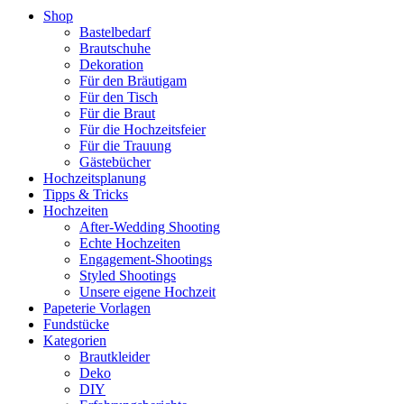
Shop
Bastelbedarf
Brautschuhe
Dekoration
Für den Bräutigam
Für den Tisch
Für die Braut
Für die Hochzeitsfeier
Für die Trauung
Gästebücher
Hochzeitsplanung
Tipps & Tricks
Hochzeiten
After-Wedding Shooting
Echte Hochzeiten
Engagement-Shootings
Styled Shootings
Unsere eigene Hochzeit
Papeterie Vorlagen
Fundstücke
Kategorien
Brautkleider
Deko
DIY