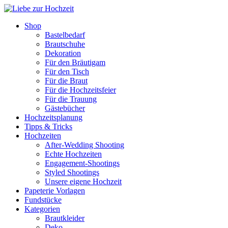
Shop
Bastelbedarf
Brautschuhe
Dekoration
Für den Bräutigam
Für den Tisch
Für die Braut
Für die Hochzeitsfeier
Für die Trauung
Gästebücher
Hochzeitsplanung
Tipps & Tricks
Hochzeiten
After-Wedding Shooting
Echte Hochzeiten
Engagement-Shootings
Styled Shootings
Unsere eigene Hochzeit
Papeterie Vorlagen
Fundstücke
Kategorien
Brautkleider
Deko