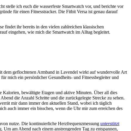
ht stelle ich euch die wasserfeste Smartwatch vor, und berichte vor
ründe für einen Fitnesstracker. Die Fitbit Versa ist genau darauf
 findet ihr bereits in den vielen zahlreichen klassischen
arauf eingehen, wie mich die Smartwatch im Alltag begleitet.
t dem geflochtenen Armband in Lavendel wirkt auf wundervolle Art
r für mich ein persönlicher Gesundheits- und Fitnessbegleiter und
e Kalorien, bewältigte Etagen und aktive Minuten. Über all dies
 Abend die Anzahl Schritte und die zurückgelegte Strecke zu sehen.
 verrät mir dann immer den aktuellen Stand, wobei ich täglich
 mich auch immer ein bisschen, wenn die Uhr mir zum erreichen des
es davon nutze. Die kontinuierliche Herzfrequenzmessung
unterstützt
htig. Um am Abend nach einem anstrengenden Tag zu entspannen,