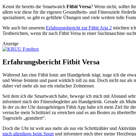
Kennt ihr bereits die Smartwatch
Fitbit Versa
? Wenn nicht, solltet i
allem wie diese für die eigenen Gesundheits- und Fitnessziele förderli
spezialisiert, so gibt es geführte Übungen und viele weitere tolle Featu
Wie auch bei unserem
Erfahrungsbericht zur Fitbit Aria 2
möchten ich 
Testberichten, wenn ihr nach Fitbit Versa in einer Suchmaschine such
Anzeige
Erfahrungsbericht Fitbit Versa
Während Jan eine Fitbit Ionic am Handgelenk trägt, trage ich die etw
und Weise feminin und passt wirklich toll zu mir. Doch nicht nur als 
daher viel mehr als nur ein einfacher Zeitmesser.
Seit dem ich die Smartwatch habe, bewege ich mich mit Abstand sehr v
informiert mich der Fitnessbegleiter am Handgelenk. Gerade als Mutt
In der zu der Uhr dazugehörigen Fitbit App habe ich mein Ziel für die
versuche mein Schrittziel zu erreichen und es am Besten zu übertref
Tagesziels „gratuliert“.
Doch die Uhr ist weit aus mehr als nur ein Schrittzähler und Aktivitä
mich allerdings beim Sport
und informiert mich über meine Herzfrequ