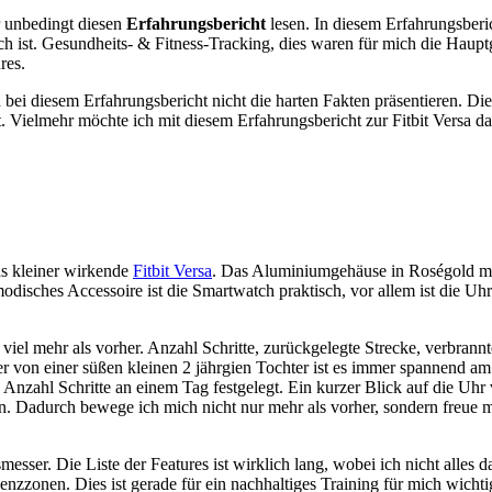
hr unbedingt diesen
Erfahrungsbericht
lesen. In diesem Erfahrungsberic
ch ist. Gesundheits- & Fitness-Tracking, dies waren für mich die Hauptg
res.
bei diesem Erfahrungsbericht nicht die harten Fakten präsentieren. Diese
t. Vielmehr möchte ich mit diesem Erfahrungsbericht zur Fitbit Versa d
as kleiner wirkende
Fitbit Versa
. Das Aluminiumgehäuse in Roségold mi
modisches Accessoire ist die Smartwatch praktisch, vor allem ist die Uh
iel mehr als vorher. Anzahl Schritte, zurückgelegte Strecke, verbrannt
er von einer süßen kleinen 2 jährgien Tochter ist es immer spannend am
 Anzahl Schritte an einem Tag festgelegt. Ein kurzer Blick auf die Uhr
fen. Dadurch bewege ich mich nicht nur mehr als vorher, sondern freue
tsmesser. Die Liste der Features ist wirklich lang, wobei ich nicht all
enzzonen. Dies ist gerade für ein nachhaltiges Training für mich wic