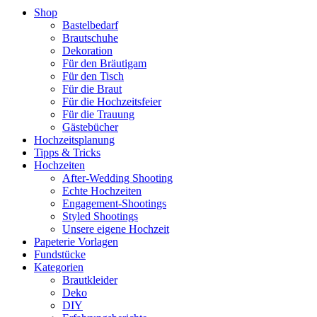
Shop
Bastelbedarf
Brautschuhe
Dekoration
Für den Bräutigam
Für den Tisch
Für die Braut
Für die Hochzeitsfeier
Für die Trauung
Gästebücher
Hochzeitsplanung
Tipps & Tricks
Hochzeiten
After-Wedding Shooting
Echte Hochzeiten
Engagement-Shootings
Styled Shootings
Unsere eigene Hochzeit
Papeterie Vorlagen
Fundstücke
Kategorien
Brautkleider
Deko
DIY