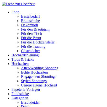
Shop
Bastelbedarf
Brautschuhe
Dekoration
Für den Bräutigam
Für den Tisch
Für die Braut
Für die Hochzeitsfeier
Für die Trauung
Gästebücher
Hochzeitsplanung
Tipps & Tricks
Hochzeiten
After-Wedding Shooting
Echte Hochzeiten
Engagement-Shootings
Styled Shootings
Unsere eigene Hochzeit
Papeterie Vorlagen
Fundstücke
Kategorien
Brautkleider
Deko