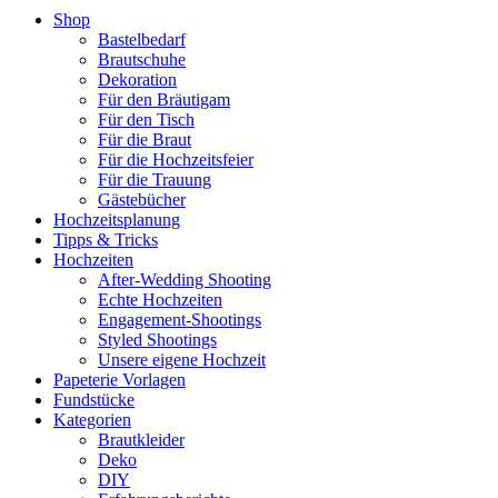
Shop
Bastelbedarf
Brautschuhe
Dekoration
Für den Bräutigam
Für den Tisch
Für die Braut
Für die Hochzeitsfeier
Für die Trauung
Gästebücher
Hochzeitsplanung
Tipps & Tricks
Hochzeiten
After-Wedding Shooting
Echte Hochzeiten
Engagement-Shootings
Styled Shootings
Unsere eigene Hochzeit
Papeterie Vorlagen
Fundstücke
Kategorien
Brautkleider
Deko
DIY