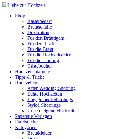
Shop
Bastelbedarf
Brautschuhe
Dekoration
Für den Bräutigam
Für den Tisch
Für die Braut
Für die Hochzeitsfeier
Für die Trauung
Gästebücher
Hochzeitsplanung
Tipps & Tricks
Hochzeiten
After-Wedding Shooting
Echte Hochzeiten
Engagement-Shootings
Styled Shootings
Unsere eigene Hochzeit
Papeterie Vorlagen
Fundstücke
Kategorien
Brautkleider
Deko