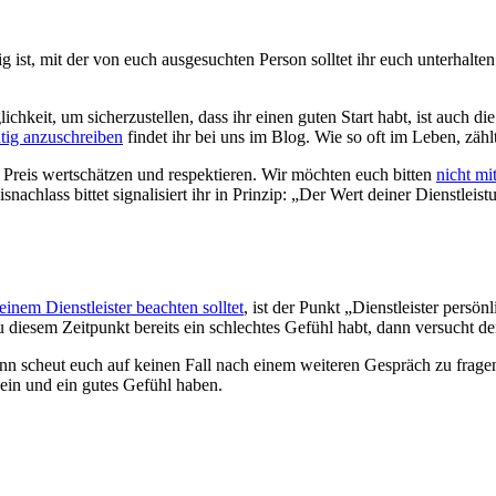
ig ist, mit der von euch ausgesuchten Person solltet ihr euch unterhal
glichkeit, um sicherzustellen, dass ihr einen guten Start habt, ist auch d
htig anzuschreiben
findet ihr bei uns im Blog. Wie so oft im Leben, zählt
 Preis wertschätzen und respektieren. Wir möchten euch bitten
nicht mi
achlass bittet signalisiert ihr in Prinzip: „Der Wert deiner Dienstleistun
inem Dienstleister beachten solltet
, ist der Punkt „Dienstleister persö
zu diesem Zeitpunkt bereits ein schlechtes Gefühl habt, dann versucht d
n scheut euch auf keinen Fall nach einem weiteren Gespräch zu fragen.
sein und ein gutes Gefühl haben.