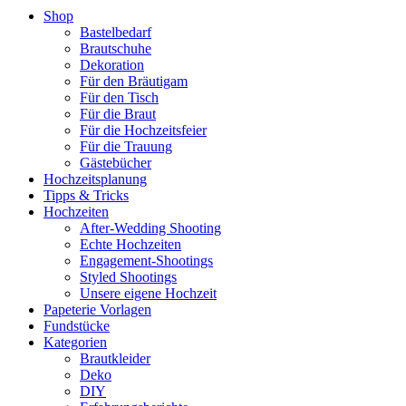
Shop
Bastelbedarf
Brautschuhe
Dekoration
Für den Bräutigam
Für den Tisch
Für die Braut
Für die Hochzeitsfeier
Für die Trauung
Gästebücher
Hochzeitsplanung
Tipps & Tricks
Hochzeiten
After-Wedding Shooting
Echte Hochzeiten
Engagement-Shootings
Styled Shootings
Unsere eigene Hochzeit
Papeterie Vorlagen
Fundstücke
Kategorien
Brautkleider
Deko
DIY