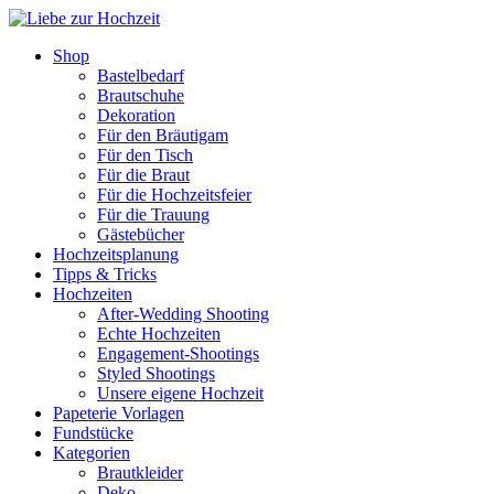
Shop
Bastelbedarf
Brautschuhe
Dekoration
Für den Bräutigam
Für den Tisch
Für die Braut
Für die Hochzeitsfeier
Für die Trauung
Gästebücher
Hochzeitsplanung
Tipps & Tricks
Hochzeiten
After-Wedding Shooting
Echte Hochzeiten
Engagement-Shootings
Styled Shootings
Unsere eigene Hochzeit
Papeterie Vorlagen
Fundstücke
Kategorien
Brautkleider
Deko