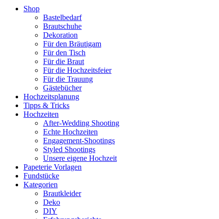
Shop
Bastelbedarf
Brautschuhe
Dekoration
Für den Bräutigam
Für den Tisch
Für die Braut
Für die Hochzeitsfeier
Für die Trauung
Gästebücher
Hochzeitsplanung
Tipps & Tricks
Hochzeiten
After-Wedding Shooting
Echte Hochzeiten
Engagement-Shootings
Styled Shootings
Unsere eigene Hochzeit
Papeterie Vorlagen
Fundstücke
Kategorien
Brautkleider
Deko
DIY