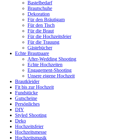
Bastelbedarf
Brautschuhe
Dekoration
Für den Bräutigam
Für den Tisch
Für die Braut
Für die Hochzeitsfeier
Für die Trauung
Gästebücher
Echte Brautpaare
After-Wedding Shooting
Echte Hochzeiten
Engagement-Shooting
Unsere eigene Hochzeit
Brautkleider
Fit bis zur Hochzeit
Fundstücke
Gutscheine
Persönliches
DIY
Styled Shooting
Deko
Hochzeitsfeier
Hochzeitsmesse
Hochzeitsmusik