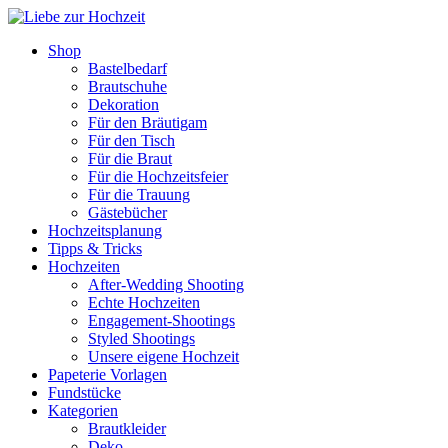
Shop
Bastelbedarf
Brautschuhe
Dekoration
Für den Bräutigam
Für den Tisch
Für die Braut
Für die Hochzeitsfeier
Für die Trauung
Gästebücher
Hochzeitsplanung
Tipps & Tricks
Hochzeiten
After-Wedding Shooting
Echte Hochzeiten
Engagement-Shootings
Styled Shootings
Unsere eigene Hochzeit
Papeterie Vorlagen
Fundstücke
Kategorien
Brautkleider
Deko