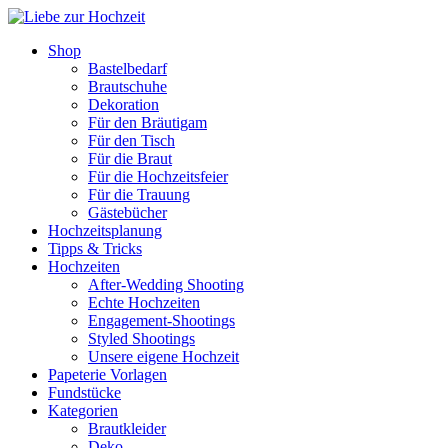
Shop
Bastelbedarf
Brautschuhe
Dekoration
Für den Bräutigam
Für den Tisch
Für die Braut
Für die Hochzeitsfeier
Für die Trauung
Gästebücher
Hochzeitsplanung
Tipps & Tricks
Hochzeiten
After-Wedding Shooting
Echte Hochzeiten
Engagement-Shootings
Styled Shootings
Unsere eigene Hochzeit
Papeterie Vorlagen
Fundstücke
Kategorien
Brautkleider
Deko