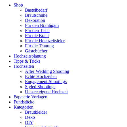
Shop
Bastelbedarf
Brautschuhe
Dekoration
Für den Bräutigam
Für den Tisch
Für die Braut
Für die Hochzeitsfeier
Für die Trauung
Gästebücher
Hochzeitsplanung
Tipps & Tricks
Hochzeiten
After-Wedding Shooting
Echte Hochzeiten
Engagement-Shootings
Styled Shootings
Unsere eigene Hochzeit
Papeterie Vorlagen
Fundstücke
Kategorien
Brautkleider
Deko
DIY