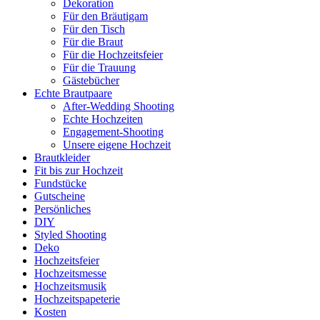
Dekoration
Für den Bräutigam
Für den Tisch
Für die Braut
Für die Hochzeitsfeier
Für die Trauung
Gästebücher
Echte Brautpaare
After-Wedding Shooting
Echte Hochzeiten
Engagement-Shooting
Unsere eigene Hochzeit
Brautkleider
Fit bis zur Hochzeit
Fundstücke
Gutscheine
Persönliches
DIY
Styled Shooting
Deko
Hochzeitsfeier
Hochzeitsmesse
Hochzeitsmusik
Hochzeitspapeterie
Kosten