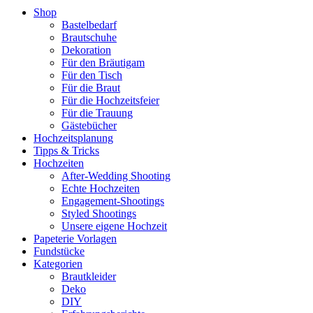
Shop
Bastelbedarf
Brautschuhe
Dekoration
Für den Bräutigam
Für den Tisch
Für die Braut
Für die Hochzeitsfeier
Für die Trauung
Gästebücher
Hochzeitsplanung
Tipps & Tricks
Hochzeiten
After-Wedding Shooting
Echte Hochzeiten
Engagement-Shootings
Styled Shootings
Unsere eigene Hochzeit
Papeterie Vorlagen
Fundstücke
Kategorien
Brautkleider
Deko
DIY