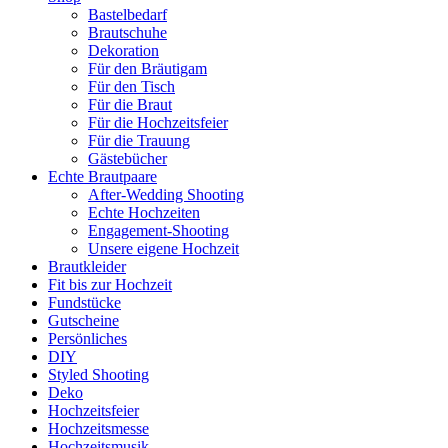
Bastelbedarf
Brautschuhe
Dekoration
Für den Bräutigam
Für den Tisch
Für die Braut
Für die Hochzeitsfeier
Für die Trauung
Gästebücher
Echte Brautpaare
After-Wedding Shooting
Echte Hochzeiten
Engagement-Shooting
Unsere eigene Hochzeit
Brautkleider
Fit bis zur Hochzeit
Fundstücke
Gutscheine
Persönliches
DIY
Styled Shooting
Deko
Hochzeitsfeier
Hochzeitsmesse
Hochzeitsmusik