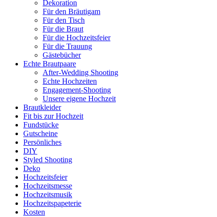
Dekoration
Für den Bräutigam
Für den Tisch
Für die Braut
Für die Hochzeitsfeier
Für die Trauung
Gästebücher
Echte Brautpaare
After-Wedding Shooting
Echte Hochzeiten
Engagement-Shooting
Unsere eigene Hochzeit
Brautkleider
Fit bis zur Hochzeit
Fundstücke
Gutscheine
Persönliches
DIY
Styled Shooting
Deko
Hochzeitsfeier
Hochzeitsmesse
Hochzeitsmusik
Hochzeitspapeterie
Kosten