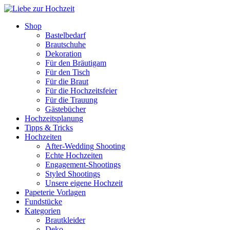
Shop
Bastelbedarf
Brautschuhe
Dekoration
Für den Bräutigam
Für den Tisch
Für die Braut
Für die Hochzeitsfeier
Für die Trauung
Gästebücher
Hochzeitsplanung
Tipps & Tricks
Hochzeiten
After-Wedding Shooting
Echte Hochzeiten
Engagement-Shootings
Styled Shootings
Unsere eigene Hochzeit
Papeterie Vorlagen
Fundstücke
Kategorien
Brautkleider
Deko