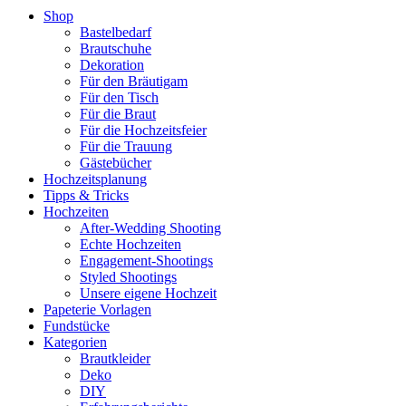
Shop
Bastelbedarf
Brautschuhe
Dekoration
Für den Bräutigam
Für den Tisch
Für die Braut
Für die Hochzeitsfeier
Für die Trauung
Gästebücher
Hochzeitsplanung
Tipps & Tricks
Hochzeiten
After-Wedding Shooting
Echte Hochzeiten
Engagement-Shootings
Styled Shootings
Unsere eigene Hochzeit
Papeterie Vorlagen
Fundstücke
Kategorien
Brautkleider
Deko
DIY