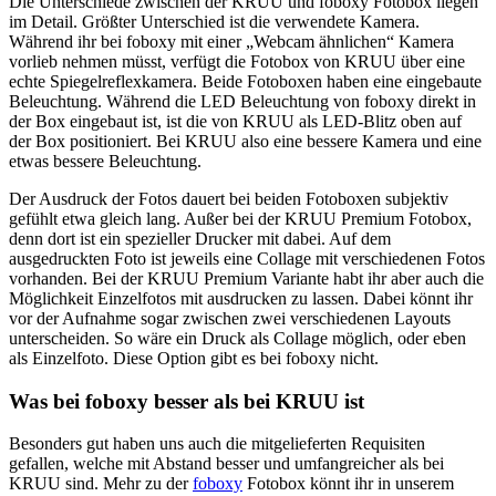
Die Unterschiede zwischen der KRUU und foboxy Fotobox liegen
im Detail. Größter Unterschied ist die verwendete Kamera.
Während ihr bei foboxy mit einer „Webcam ähnlichen“ Kamera
vorlieb nehmen müsst, verfügt die Fotobox von KRUU über eine
echte Spiegelreflexkamera. Beide Fotoboxen haben eine eingebaute
Beleuchtung. Während die LED Beleuchtung von foboxy direkt in
der Box eingebaut ist, ist die von KRUU als LED-Blitz oben auf
der Box positioniert. Bei KRUU also eine bessere Kamera und eine
etwas bessere Beleuchtung.
Der Ausdruck der Fotos dauert bei beiden Fotoboxen subjektiv
gefühlt etwa gleich lang. Außer bei der KRUU Premium Fotobox,
denn dort ist ein spezieller Drucker mit dabei. Auf dem
ausgedruckten Foto ist jeweils eine Collage mit verschiedenen Fotos
vorhanden. Bei der KRUU Premium Variante habt ihr aber auch die
Möglichkeit Einzelfotos mit ausdrucken zu lassen. Dabei könnt ihr
vor der Aufnahme sogar zwischen zwei verschiedenen Layouts
unterscheiden. So wäre ein Druck als Collage möglich, oder eben
als Einzelfoto. Diese Option gibt es bei foboxy nicht.
Was bei foboxy besser als bei KRUU ist
Besonders gut haben uns auch die mitgelieferten Requisiten
gefallen, welche mit Abstand besser und umfangreicher als bei
KRUU sind. Mehr zu der
foboxy
Fotobox könnt ihr in unserem