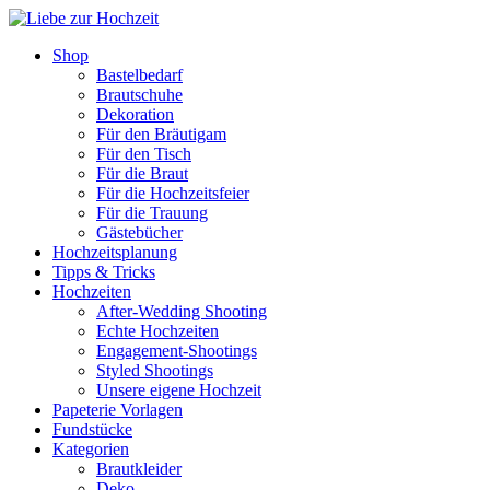
Shop
Bastelbedarf
Brautschuhe
Dekoration
Für den Bräutigam
Für den Tisch
Für die Braut
Für die Hochzeitsfeier
Für die Trauung
Gästebücher
Hochzeitsplanung
Tipps & Tricks
Hochzeiten
After-Wedding Shooting
Echte Hochzeiten
Engagement-Shootings
Styled Shootings
Unsere eigene Hochzeit
Papeterie Vorlagen
Fundstücke
Kategorien
Brautkleider
Deko