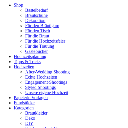
Shop
Bastelbedarf
Brautschuhe
Dekoration
Für den Bräutigam
Für den Tisch
Für die Braut
Für die Hochzeitsfeier
Für die Trauung
Gästebücher
Hochzeitsplanung
Tipps & Tricks
Hochzeiten
After-Wedding Shooting
Echte Hochzeiten
Engagement-Shootings
Styled Shootings
Unsere eigene Hochzeit
Papeterie Vorlagen
Fundstücke
Kategorien
Brautkleider
Deko
DIY