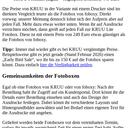
Die Preise von KRUU in der Variante mit einem Drucker sind im
direkten Vergleich teurer als die Fotobox von foboxy. Direkt
vorweg: unserer Meinung dennoch lohnt sich der Aufpreis aber auf
jeden Fall. Mehr dazu etwas weiter unten. Wenn ihr auf Ausdrucke
verzichten möchtet, dann greift auf jeden Fall zur KRUU Lite
Fotobox. Diese ist mit einem Preis von 249 Euro etwas günstiger als
die Fotobox von foboxy.
Tipp:
: Immer mal wieder gibt es bei KRUU vergünstigte Preise.
Beispielsweise gibt es jetzt gerade (Stand Februar 2026) einen
„Early Bird Sale“, wo ihr bis zu 150 € auf die Fotobox sparen
könnt. Dazu einfach
hier die Verfügbarkeit prüfen
.
Gemeinsamkeiten der Fotoboxen
Egal ob eine Fotobox von KRUU oder von foboxy: Nach der
Bestellung habt ihr Zugriff auf ein Kundenportal. Dort könnt ihr die
Details eurer Bestellung einsehen und auch das Design der
Ausdrucke festlegen. Dabei könnt ihr verschiedene Layouts und
Hintergrundbilder auswählen und bei Bedarf einen eigenen Text für
die Ausdrucke mit angeben.
Geliefert werden beide Fotoboxen vor dem vereinbarten Termin,
sodass ihr jeweils ausreichend Zeit für einen ersten Test habt. Sollte