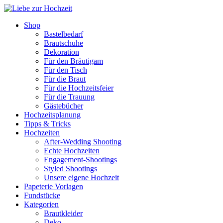
Shop
Bastelbedarf
Brautschuhe
Dekoration
Für den Bräutigam
Für den Tisch
Für die Braut
Für die Hochzeitsfeier
Für die Trauung
Gästebücher
Hochzeitsplanung
Tipps & Tricks
Hochzeiten
After-Wedding Shooting
Echte Hochzeiten
Engagement-Shootings
Styled Shootings
Unsere eigene Hochzeit
Papeterie Vorlagen
Fundstücke
Kategorien
Brautkleider
Deko