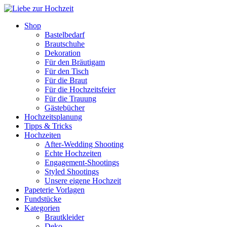
Shop
Bastelbedarf
Brautschuhe
Dekoration
Für den Bräutigam
Für den Tisch
Für die Braut
Für die Hochzeitsfeier
Für die Trauung
Gästebücher
Hochzeitsplanung
Tipps & Tricks
Hochzeiten
After-Wedding Shooting
Echte Hochzeiten
Engagement-Shootings
Styled Shootings
Unsere eigene Hochzeit
Papeterie Vorlagen
Fundstücke
Kategorien
Brautkleider
Deko