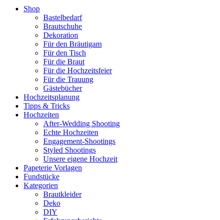
Shop
Bastelbedarf
Brautschuhe
Dekoration
Für den Bräutigam
Für den Tisch
Für die Braut
Für die Hochzeitsfeier
Für die Trauung
Gästebücher
Hochzeitsplanung
Tipps & Tricks
Hochzeiten
After-Wedding Shooting
Echte Hochzeiten
Engagement-Shootings
Styled Shootings
Unsere eigene Hochzeit
Papeterie Vorlagen
Fundstücke
Kategorien
Brautkleider
Deko
DIY