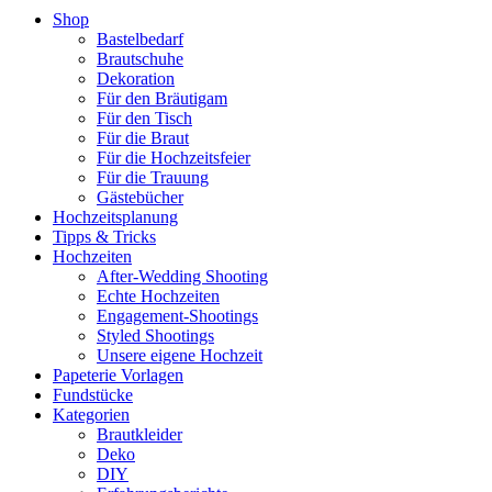
Shop
Bastelbedarf
Brautschuhe
Dekoration
Für den Bräutigam
Für den Tisch
Für die Braut
Für die Hochzeitsfeier
Für die Trauung
Gästebücher
Hochzeitsplanung
Tipps & Tricks
Hochzeiten
After-Wedding Shooting
Echte Hochzeiten
Engagement-Shootings
Styled Shootings
Unsere eigene Hochzeit
Papeterie Vorlagen
Fundstücke
Kategorien
Brautkleider
Deko
DIY