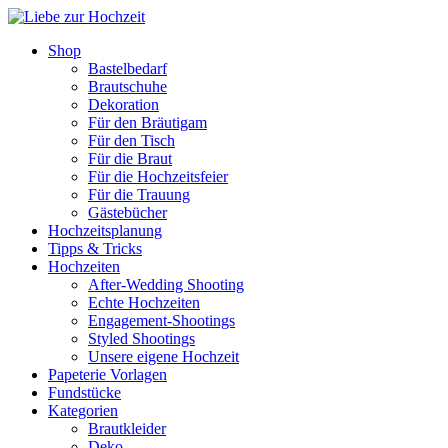
Shop
Bastelbedarf
Brautschuhe
Dekoration
Für den Bräutigam
Für den Tisch
Für die Braut
Für die Hochzeitsfeier
Für die Trauung
Gästebücher
Hochzeitsplanung
Tipps & Tricks
Hochzeiten
After-Wedding Shooting
Echte Hochzeiten
Engagement-Shootings
Styled Shootings
Unsere eigene Hochzeit
Papeterie Vorlagen
Fundstücke
Kategorien
Brautkleider
Deko