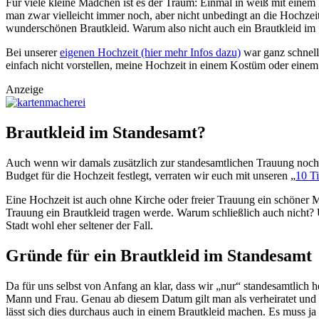
Für viele kleine Mädchen ist es der Traum: Einmal in weiß mit einem
man zwar vielleicht immer noch, aber nicht unbedingt an die Hochzeit
wunderschönen Brautkleid. Warum also nicht auch ein Brautkleid im
Bei unserer
eigenen Hochzeit (hier mehr Infos dazu)
war ganz schnell 
einfach nicht vorstellen, meine Hochzeit in einem Kostüm oder einem 
Anzeige
Brautkleid im Standesamt?
Auch wenn wir damals zusätzlich zur standesamtlichen Trauung noch s
Budget für die Hochzeit festlegt, verraten wir euch mit unseren „
10 Ti
Eine Hochzeit ist auch ohne Kirche oder freier Trauung ein schöner M
Trauung ein Brautkleid tragen werde. Warum schließlich auch nicht? U
Stadt wohl eher seltener der Fall.
Gründe für ein Brautkleid im Standesamt
Da für uns selbst von Anfang an klar, dass wir „nur“ standesamtlich he
Mann und Frau. Genau ab diesem Datum gilt man als verheiratet und s
lässt sich dies durchaus auch in einem Brautkleid machen. Es muss ja 