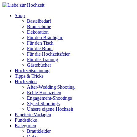
Shop
Bastelbedarf
Brautschuhe
Dekoration
Für den Bräutigam
Für den Tisch
Für die Braut
Für die Hochzeitsfeier
Für die Trauung
Gästebücher
Hochzeitsplanung
Tipps & Tricks
Hochzeiten
After-Wedding Shooting
Echte Hochzeiten
Engagement-Shootings
Styled Shootings
Unsere eigene Hochzeit
Papeterie Vorlagen
Fundstücke
Kategorien
Brautkleider
Deko