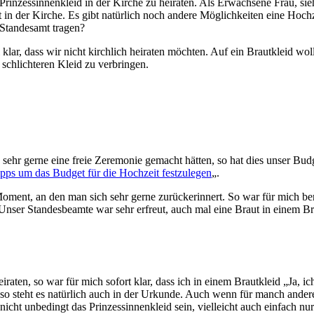
 Prinzessinnenkleid in der Kirche zu heiraten. Als Erwachsene Frau, s
 in der Kirche. Es gibt natürlich noch andere Möglichkeiten eine Hochz
 Standesamt tragen?
klar, dass wir nicht kirchlich heiraten möchten. Auf ein Brautkleid wol
schlichteren Kleid zu verbringen.
ehr gerne eine freie Zeremonie gemacht hätten, so hat dies unser Budge
pps um das Budget für die Hochzeit festzulegen
„.
oment, an den man sich sehr gerne zurückerinnert. So war für mich bere
nser Standesbeamte war sehr erfreut, auch mal eine Braut in einem Bra
iraten, so war für mich sofort klar, dass ich in einem Brautkleid „Ja, i
o steht es natürlich auch in der Urkunde. Auch wenn für manch andere
nicht unbedingt das Prinzessinnenkleid sein, vielleicht auch einfach nu