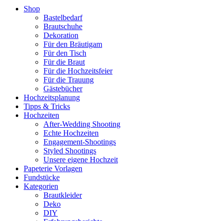
Shop
Bastelbedarf
Brautschuhe
Dekoration
Für den Bräutigam
Für den Tisch
Für die Braut
Für die Hochzeitsfeier
Für die Trauung
Gästebücher
Hochzeitsplanung
Tipps & Tricks
Hochzeiten
After-Wedding Shooting
Echte Hochzeiten
Engagement-Shootings
Styled Shootings
Unsere eigene Hochzeit
Papeterie Vorlagen
Fundstücke
Kategorien
Brautkleider
Deko
DIY