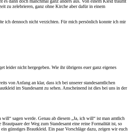
ieht es dann doch manchmal ganz anders aus. Von einem Kleid träumt
eit zu zelebrieren, ganz ohne Kirche aber dafür in einem
lte ich dennoch nicht verzichten. Für mich persönlich konnte ich mir
t leider nicht hergegeben. Wie ihr übrigens euer ganz eigenes
its von Anfang an klar, dass ich bei unserer standesamtlichen
utkleid im Standesamt zu sehen. Anscheinend ist dies bei uns in der
ch will“ sagen werde. Genau ab diesem „Ja, ich will“ ist man amtlich
 Brautpaare der Weg zum Standesamt eine reine Formalität ist, so
r ein günstiges Brautkleid. Ein paar Vorschläge dazu, zeigen wir euch