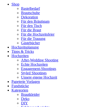
Shop
Bastelbedarf
Brautschuhe
Dekoration
Für den Bräutigam
Für den Tisch
Für die Braut
Für die Hochzeitsfeier
Für die Trauung
Gästebücher
Hochzeitsplanung
Tipps & Tricks
Hochzeiten
After-Wedding Shooting
Echte Hochzeiten
Engagement-Shootings
Styled Shootings
Unsere eigene Hochzeit
Papeterie Vorlagen
Fundstücke
Kategorien
Brautkleider
Deko
DIY