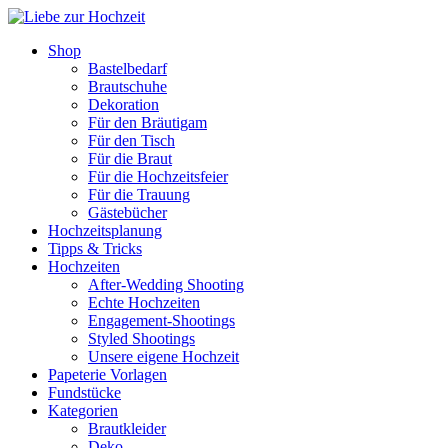
Shop
Bastelbedarf
Brautschuhe
Dekoration
Für den Bräutigam
Für den Tisch
Für die Braut
Für die Hochzeitsfeier
Für die Trauung
Gästebücher
Hochzeitsplanung
Tipps & Tricks
Hochzeiten
After-Wedding Shooting
Echte Hochzeiten
Engagement-Shootings
Styled Shootings
Unsere eigene Hochzeit
Papeterie Vorlagen
Fundstücke
Kategorien
Brautkleider
Deko