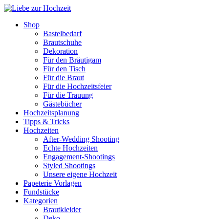
Shop
Bastelbedarf
Brautschuhe
Dekoration
Für den Bräutigam
Für den Tisch
Für die Braut
Für die Hochzeitsfeier
Für die Trauung
Gästebücher
Hochzeitsplanung
Tipps & Tricks
Hochzeiten
After-Wedding Shooting
Echte Hochzeiten
Engagement-Shootings
Styled Shootings
Unsere eigene Hochzeit
Papeterie Vorlagen
Fundstücke
Kategorien
Brautkleider
Deko