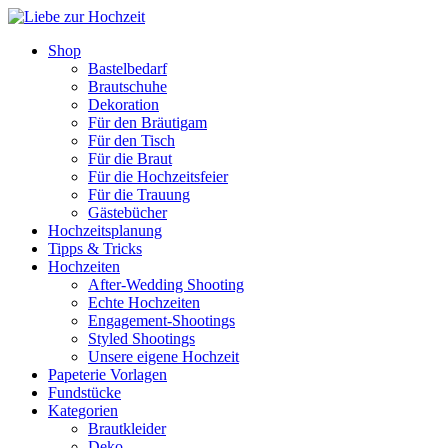
Shop
Bastelbedarf
Brautschuhe
Dekoration
Für den Bräutigam
Für den Tisch
Für die Braut
Für die Hochzeitsfeier
Für die Trauung
Gästebücher
Hochzeitsplanung
Tipps & Tricks
Hochzeiten
After-Wedding Shooting
Echte Hochzeiten
Engagement-Shootings
Styled Shootings
Unsere eigene Hochzeit
Papeterie Vorlagen
Fundstücke
Kategorien
Brautkleider
Deko