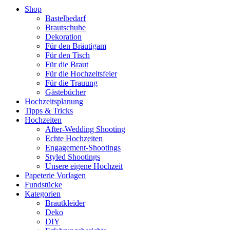
Shop
Bastelbedarf
Brautschuhe
Dekoration
Für den Bräutigam
Für den Tisch
Für die Braut
Für die Hochzeitsfeier
Für die Trauung
Gästebücher
Hochzeitsplanung
Tipps & Tricks
Hochzeiten
After-Wedding Shooting
Echte Hochzeiten
Engagement-Shootings
Styled Shootings
Unsere eigene Hochzeit
Papeterie Vorlagen
Fundstücke
Kategorien
Brautkleider
Deko
DIY