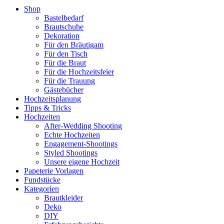
Shop
Bastelbedarf
Brautschuhe
Dekoration
Für den Bräutigam
Für den Tisch
Für die Braut
Für die Hochzeitsfeier
Für die Trauung
Gästebücher
Hochzeitsplanung
Tipps & Tricks
Hochzeiten
After-Wedding Shooting
Echte Hochzeiten
Engagement-Shootings
Styled Shootings
Unsere eigene Hochzeit
Papeterie Vorlagen
Fundstücke
Kategorien
Brautkleider
Deko
DIY