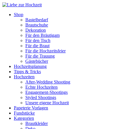
Shop
Bastelbedarf
Brautschuhe
Dekoration
Für den Bräutigam
Für den Tisch
Für die Braut
Für die Hochzeitsfeier
Für die Trauung
Gästebücher
Hochzeitsplanung
Tipps & Tricks
Hochzeiten
After-Wedding Shooting
Echte Hochzeiten
Engagement-Shootings
Styled Shootings
Unsere eigene Hochzeit
Papeterie Vorlagen
Fundstücke
Kategorien
Brautkleider
Deko