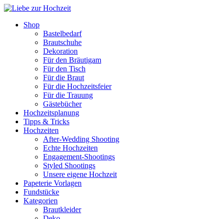
Shop
Bastelbedarf
Brautschuhe
Dekoration
Für den Bräutigam
Für den Tisch
Für die Braut
Für die Hochzeitsfeier
Für die Trauung
Gästebücher
Hochzeitsplanung
Tipps & Tricks
Hochzeiten
After-Wedding Shooting
Echte Hochzeiten
Engagement-Shootings
Styled Shootings
Unsere eigene Hochzeit
Papeterie Vorlagen
Fundstücke
Kategorien
Brautkleider
Deko