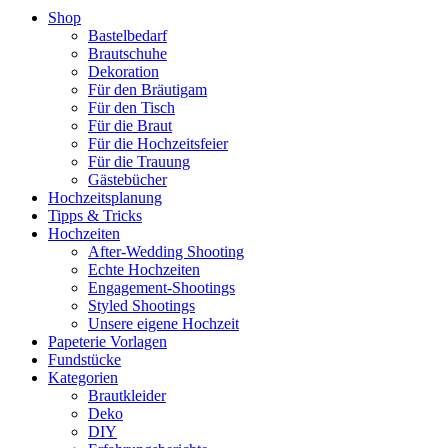
Shop
Bastelbedarf
Brautschuhe
Dekoration
Für den Bräutigam
Für den Tisch
Für die Braut
Für die Hochzeitsfeier
Für die Trauung
Gästebücher
Hochzeitsplanung
Tipps & Tricks
Hochzeiten
After-Wedding Shooting
Echte Hochzeiten
Engagement-Shootings
Styled Shootings
Unsere eigene Hochzeit
Papeterie Vorlagen
Fundstücke
Kategorien
Brautkleider
Deko
DIY