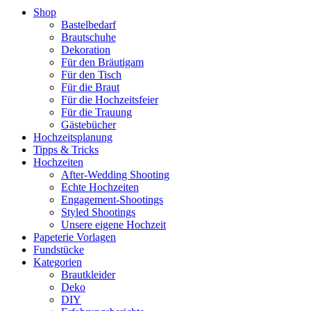
Shop
Bastelbedarf
Brautschuhe
Dekoration
Für den Bräutigam
Für den Tisch
Für die Braut
Für die Hochzeitsfeier
Für die Trauung
Gästebücher
Hochzeitsplanung
Tipps & Tricks
Hochzeiten
After-Wedding Shooting
Echte Hochzeiten
Engagement-Shootings
Styled Shootings
Unsere eigene Hochzeit
Papeterie Vorlagen
Fundstücke
Kategorien
Brautkleider
Deko
DIY