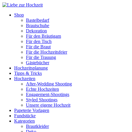
Shop
Bastelbedarf
Brautschuhe
Dekoration
Für den Bräutigam
Für den Tisch
Für die Braut
Für die Hochzeitsfeier
Für die Trauung
Gästebücher
Hochzeitsplanung
Tipps & Tricks
Hochzeiten
After-Wedding Shooting
Echte Hochzeiten
Engagement-Shootings
Styled Shootings
Unsere eigene Hochzeit
Papeterie Vorlagen
Fundstücke
Kategorien
Brautkleider
Deko