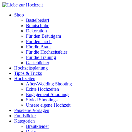
Shop
Bastelbedarf
Brautschuhe
Dekoration
Für den Bräutigam
Für den Tisch
Für die Braut
Für die Hochzeitsfeier
Für die Trauung
Gästebücher
Hochzeitsplanung
Tipps & Tricks
Hochzeiten
After-Wedding Shooting
Echte Hochzeiten
Engagement-Shootings
Styled Shootings
Unsere eigene Hochzeit
Papeterie Vorlagen
Fundstücke
Kategorien
Brautkleider
Deko