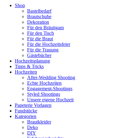
Shop
Bastelbedarf
Brautschuhe
Dekoration
Für den Bräutigam
Für den Tisch
Für die Braut
Für die Hochzeitsfeier
Für die Trauung
Gästebücher
Hochzeitsplanung
Tipps & Tricks
Hochzeiten
After-Wedding Shooting
Echte Hochzeiten
Engagement-Shootings
Styled Shootings
Unsere eigene Hochzeit
Papeterie Vorlagen
Fundstücke
Kategorien
Brautkleider
Deko
DIY