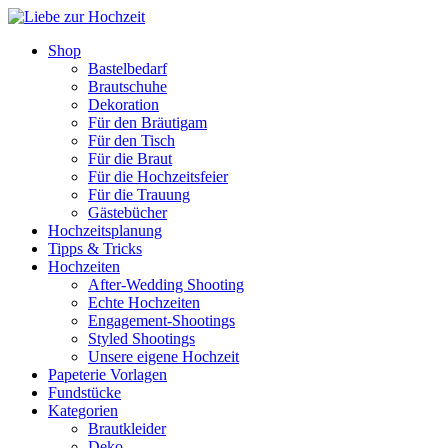
Shop
Bastelbedarf
Brautschuhe
Dekoration
Für den Bräutigam
Für den Tisch
Für die Braut
Für die Hochzeitsfeier
Für die Trauung
Gästebücher
Hochzeitsplanung
Tipps & Tricks
Hochzeiten
After-Wedding Shooting
Echte Hochzeiten
Engagement-Shootings
Styled Shootings
Unsere eigene Hochzeit
Papeterie Vorlagen
Fundstücke
Kategorien
Brautkleider
Deko