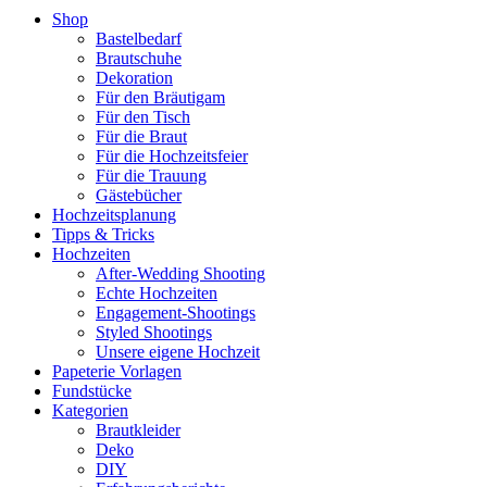
Shop
Bastelbedarf
Brautschuhe
Dekoration
Für den Bräutigam
Für den Tisch
Für die Braut
Für die Hochzeitsfeier
Für die Trauung
Gästebücher
Hochzeitsplanung
Tipps & Tricks
Hochzeiten
After-Wedding Shooting
Echte Hochzeiten
Engagement-Shootings
Styled Shootings
Unsere eigene Hochzeit
Papeterie Vorlagen
Fundstücke
Kategorien
Brautkleider
Deko
DIY