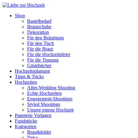
Shop
Bastelbedarf
Brautschuhe
Dekoration
Für den Bräutigam
Für den Tisch
Für die Braut
Für die Hochzeitsfeier
Für die Trauung
Gästebücher
Hochzeitsplanung
Tipps & Tricks
Hochzeiten
After-Wedding Shooting
Echte Hochzeiten
Engagement-Shootings
Styled Shootings
Unsere eigene Hochzeit
Papeterie Vorlagen
Fundstücke
Kategorien
Brautkleider
Deko