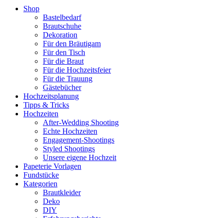
Shop
Bastelbedarf
Brautschuhe
Dekoration
Für den Bräutigam
Für den Tisch
Für die Braut
Für die Hochzeitsfeier
Für die Trauung
Gästebücher
Hochzeitsplanung
Tipps & Tricks
Hochzeiten
After-Wedding Shooting
Echte Hochzeiten
Engagement-Shootings
Styled Shootings
Unsere eigene Hochzeit
Papeterie Vorlagen
Fundstücke
Kategorien
Brautkleider
Deko
DIY