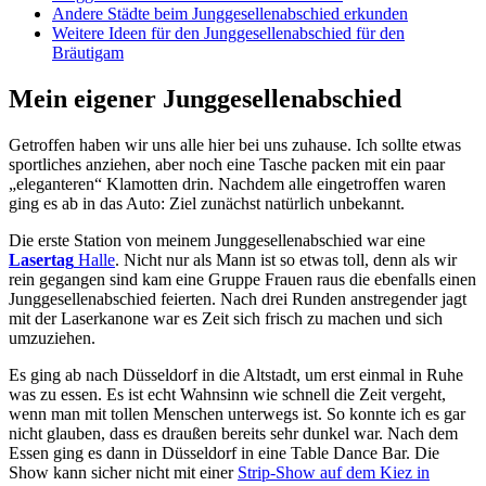
Andere Städte beim Junggesellenabschied erkunden
Weitere Ideen für den Junggesellenabschied für den
Bräutigam
Mein eigener Junggesellenabschied
Getroffen haben wir uns alle hier bei uns zuhause. Ich sollte etwas
sportliches anziehen, aber noch eine Tasche packen mit ein paar
„eleganteren“ Klamotten drin. Nachdem alle eingetroffen waren
ging es ab in das Auto: Ziel zunächst natürlich unbekannt.
Die erste Station von meinem Junggesellenabschied war eine
Lasertag
Halle
. Nicht nur als Mann ist so etwas toll, denn als wir
rein gegangen sind kam eine Gruppe Frauen raus die ebenfalls einen
Junggesellenabschied feierten. Nach drei Runden anstregender jagt
mit der Laserkanone war es Zeit sich frisch zu machen und sich
umzuziehen.
Es ging ab nach Düsseldorf in die Altstadt, um erst einmal in Ruhe
was zu essen. Es ist echt Wahnsinn wie schnell die Zeit vergeht,
wenn man mit tollen Menschen unterwegs ist. So konnte ich es gar
nicht glauben, dass es draußen bereits sehr dunkel war. Nach dem
Essen ging es dann in Düsseldorf in eine Table Dance Bar. Die
Show kann sicher nicht mit einer
Strip-Show auf dem Kiez in