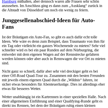
Hamburg
mithalten, aber dennoch waren alle Frauen sehr schön
anzusehen. Im Anschluss ging es dann zum „Ausklang“ zurück in
die Altstadt von Düsseldorf um noch ein wenig zu feiern.
Junggesellenabschied-Ideen für Auto-
Fans
Ist der Bräutigam ein Auto-Fan, so gibt es auch dafür echt tolle
Ideen. Wie wäre es denn zum Beispiel, dass Traumauto von ihm für
ein Tag oder vielleicht ein ganzes Wochenende zu mieten? Sehr viel
schneller wird es bei ein paar Runden auf dem Nürburgring, die
entweder mit dem eigenen Wagen auf der Rennstrecke gefahren
werden können oder aber auch in Rennwagen die vor Ort zu mieten
sind.
Nicht ganz so schnell, dafür aber sehr viel dreckiger geht es bei
einer Off-Road Quad-Tour zu. Zusammen mit den besten Freunden
mit jeweils einem eigenen Quad durch die „Wildnis“ fahren, ist
sicher etwas besonders für Abenteuerlustige. Dies ist allerdings eher
etwas für besseres Wetter.
Wetter unabhängig ist ein Kartrennen in einer speziellen Halle. Nach
einer allgemeinen Einführung und einer Qualifying-Runde geht es
direkt ins Rennen, bei dem der Bräutigam ruhig einen kleinen