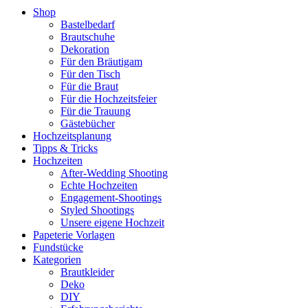
Shop
Bastelbedarf
Brautschuhe
Dekoration
Für den Bräutigam
Für den Tisch
Für die Braut
Für die Hochzeitsfeier
Für die Trauung
Gästebücher
Hochzeitsplanung
Tipps & Tricks
Hochzeiten
After-Wedding Shooting
Echte Hochzeiten
Engagement-Shootings
Styled Shootings
Unsere eigene Hochzeit
Papeterie Vorlagen
Fundstücke
Kategorien
Brautkleider
Deko
DIY