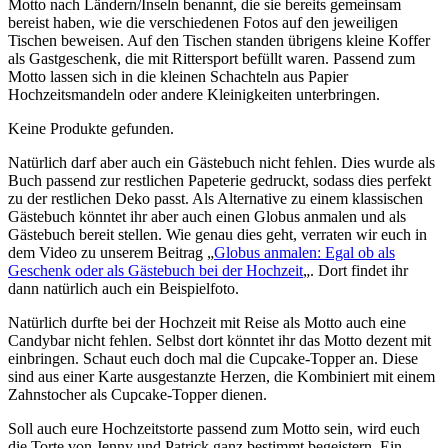
Motto nach Ländern/Inseln benannt, die sie bereits gemeinsam
bereist haben, wie die verschiedenen Fotos auf den jeweiligen
Tischen beweisen. Auf den Tischen standen übrigens kleine Koffer
als Gastgeschenk, die mit Rittersport befüllt waren. Passend zum
Motto lassen sich in die kleinen Schachteln aus Papier
Hochzeitsmandeln oder andere Kleinigkeiten unterbringen.
Keine Produkte gefunden.
Natürlich darf aber auch ein Gästebuch nicht fehlen. Dies wurde als
Buch passend zur restlichen Papeterie gedruckt, sodass dies perfekt
zu der restlichen Deko passt. Als Alternative zu einem klassischen
Gästebuch könntet ihr aber auch einen Globus anmalen und als
Gästebuch bereit stellen. Wie genau dies geht, verraten wir euch in
dem Video zu unserem Beitrag „
Globus anmalen: Egal ob als
Geschenk oder als Gästebuch bei der Hochzeit
„. Dort findet ihr
dann natürlich auch ein Beispielfoto.
Natürlich durfte bei der Hochzeit mit Reise als Motto auch eine
Candybar nicht fehlen. Selbst dort könntet ihr das Motto dezent mit
einbringen. Schaut euch doch mal die Cupcake-Topper an. Diese
sind aus einer Karte ausgestanzte Herzen, die Kombiniert mit einem
Zahnstocher als Cupcake-Topper dienen.
Soll auch eure Hochzeitstorte passend zum Motto sein, wird euch
die Torte von Jenny und Patrick ganz bestimmt begeistern. Ein