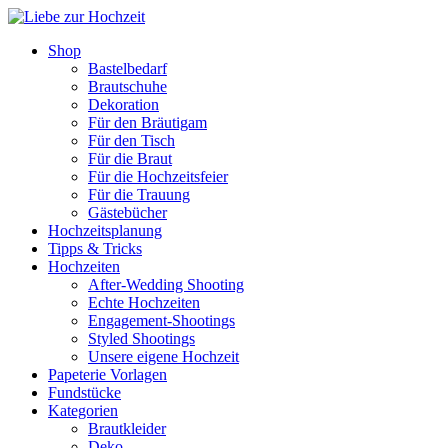
Shop
Bastelbedarf
Brautschuhe
Dekoration
Für den Bräutigam
Für den Tisch
Für die Braut
Für die Hochzeitsfeier
Für die Trauung
Gästebücher
Hochzeitsplanung
Tipps & Tricks
Hochzeiten
After-Wedding Shooting
Echte Hochzeiten
Engagement-Shootings
Styled Shootings
Unsere eigene Hochzeit
Papeterie Vorlagen
Fundstücke
Kategorien
Brautkleider
Deko