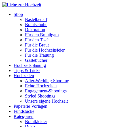
Shop
Bastelbedarf
Brautschuhe
Dekoration
Für den Bräutigam
Für den Tisch
Für die Braut
Für die Hochzeitsfeier
Für die Trauung
Gästebücher
Hochzeitsplanung
Tipps & Tricks
Hochzeiten
After-Wedding Shooting
Echte Hochzeiten
Engagement-Shootings
Styled Shootings
Unsere eigene Hochzeit
Papeterie Vorlagen
Fundstücke
Kategorien
Brautkleider
Deko