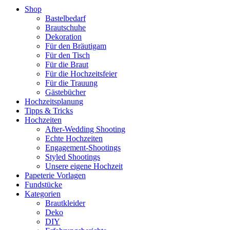
Shop
Bastelbedarf
Brautschuhe
Dekoration
Für den Bräutigam
Für den Tisch
Für die Braut
Für die Hochzeitsfeier
Für die Trauung
Gästebücher
Hochzeitsplanung
Tipps & Tricks
Hochzeiten
After-Wedding Shooting
Echte Hochzeiten
Engagement-Shootings
Styled Shootings
Unsere eigene Hochzeit
Papeterie Vorlagen
Fundstücke
Kategorien
Brautkleider
Deko
DIY