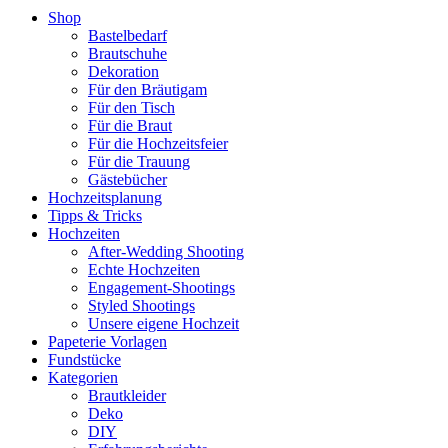
Shop
Bastelbedarf
Brautschuhe
Dekoration
Für den Bräutigam
Für den Tisch
Für die Braut
Für die Hochzeitsfeier
Für die Trauung
Gästebücher
Hochzeitsplanung
Tipps & Tricks
Hochzeiten
After-Wedding Shooting
Echte Hochzeiten
Engagement-Shootings
Styled Shootings
Unsere eigene Hochzeit
Papeterie Vorlagen
Fundstücke
Kategorien
Brautkleider
Deko
DIY