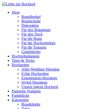
Shop
Bastelbedarf
Brautschuhe
Dekoration
Für den Bräutigam
Für den Tisch
Für die Braut
Für die Hochzeitsfeier
Für die Trauung
Gästebücher
Hochzeitsplanung
Tipps & Tricks
Hochzeiten
After-Wedding Shooting
Echte Hochzeiten
Engagement-Shootings
Styled Shootings
Unsere eigene Hochzeit
Papeterie Vorlagen
Fundstücke
Kategorien
Brautkleider
Deko