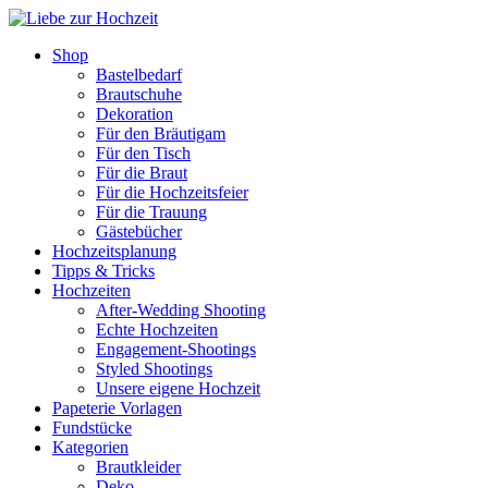
Shop
Bastelbedarf
Brautschuhe
Dekoration
Für den Bräutigam
Für den Tisch
Für die Braut
Für die Hochzeitsfeier
Für die Trauung
Gästebücher
Hochzeitsplanung
Tipps & Tricks
Hochzeiten
After-Wedding Shooting
Echte Hochzeiten
Engagement-Shootings
Styled Shootings
Unsere eigene Hochzeit
Papeterie Vorlagen
Fundstücke
Kategorien
Brautkleider
Deko