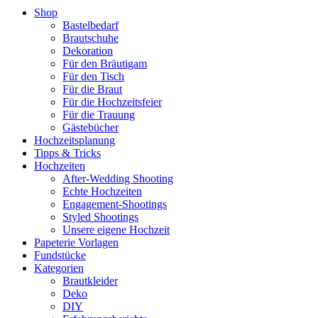
Shop
Bastelbedarf
Brautschuhe
Dekoration
Für den Bräutigam
Für den Tisch
Für die Braut
Für die Hochzeitsfeier
Für die Trauung
Gästebücher
Hochzeitsplanung
Tipps & Tricks
Hochzeiten
After-Wedding Shooting
Echte Hochzeiten
Engagement-Shootings
Styled Shootings
Unsere eigene Hochzeit
Papeterie Vorlagen
Fundstücke
Kategorien
Brautkleider
Deko
DIY