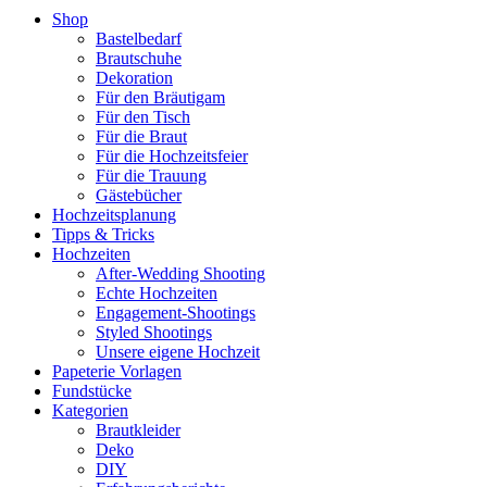
Shop
Bastelbedarf
Brautschuhe
Dekoration
Für den Bräutigam
Für den Tisch
Für die Braut
Für die Hochzeitsfeier
Für die Trauung
Gästebücher
Hochzeitsplanung
Tipps & Tricks
Hochzeiten
After-Wedding Shooting
Echte Hochzeiten
Engagement-Shootings
Styled Shootings
Unsere eigene Hochzeit
Papeterie Vorlagen
Fundstücke
Kategorien
Brautkleider
Deko
DIY