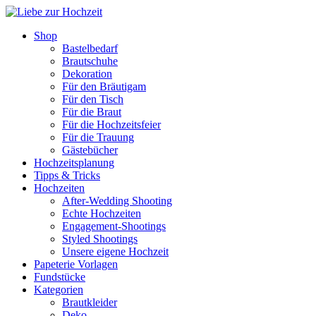
Shop
Bastelbedarf
Brautschuhe
Dekoration
Für den Bräutigam
Für den Tisch
Für die Braut
Für die Hochzeitsfeier
Für die Trauung
Gästebücher
Hochzeitsplanung
Tipps & Tricks
Hochzeiten
After-Wedding Shooting
Echte Hochzeiten
Engagement-Shootings
Styled Shootings
Unsere eigene Hochzeit
Papeterie Vorlagen
Fundstücke
Kategorien
Brautkleider
Deko