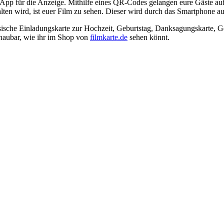
pp für die Anzeige. Mithilfe eines QR-Codes gelangen eure Gäste auf 
n wird, ist euer Film zu sehen. Dieser wird durch das Smartphone auf 
sische Einladungskarte zur Hochzeit, Geburtstag, Danksagungskarte, G
chaubar, wie ihr im Shop von
filmkarte.de
sehen könnt.