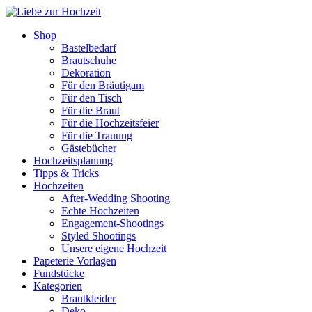
Shop
Bastelbedarf
Brautschuhe
Dekoration
Für den Bräutigam
Für den Tisch
Für die Braut
Für die Hochzeitsfeier
Für die Trauung
Gästebücher
Hochzeitsplanung
Tipps & Tricks
Hochzeiten
After-Wedding Shooting
Echte Hochzeiten
Engagement-Shootings
Styled Shootings
Unsere eigene Hochzeit
Papeterie Vorlagen
Fundstücke
Kategorien
Brautkleider
Deko