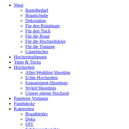
Shop
Bastelbedarf
Brautschuhe
Dekoration
Für den Bräutigam
Für den Tisch
Für die Braut
Für die Hochzeitsfeier
Für die Trauung
Gästebücher
Hochzeitsplanung
Tipps & Tricks
Hochzeiten
After-Wedding Shooting
Echte Hochzeiten
Engagement-Shootings
Styled Shootings
Unsere eigene Hochzeit
Papeterie Vorlagen
Fundstücke
Kategorien
Brautkleider
Deko
DIY