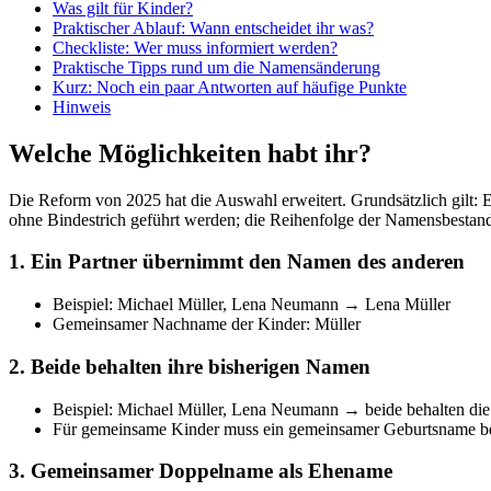
Was gilt für Kinder?
Praktischer Ablauf: Wann entscheidet ihr was?
Checkliste: Wer muss informiert werden?
Praktische Tipps rund um die Namensänderung
Kurz: Noch ein paar Antworten auf häufige Punkte
Hinweis
Welche Möglichkeiten habt ihr?
Die Reform von 2025 hat die Auswahl erweitert. Grundsätzlich gilt
ohne Bindestrich geführt werden; die Reihenfolge der Namensbestandte
1. Ein Partner übernimmt den Namen des anderen
Beispiel: Michael Müller, Lena Neumann → Lena Müller
Gemeinsamer Nachname der Kinder: Müller
2. Beide behalten ihre bisherigen Namen
Beispiel: Michael Müller, Lena Neumann → beide behalten d
Für gemeinsame Kinder muss ein gemeinsamer Geburtsname bes
3. Gemeinsamer Doppelname als Ehename