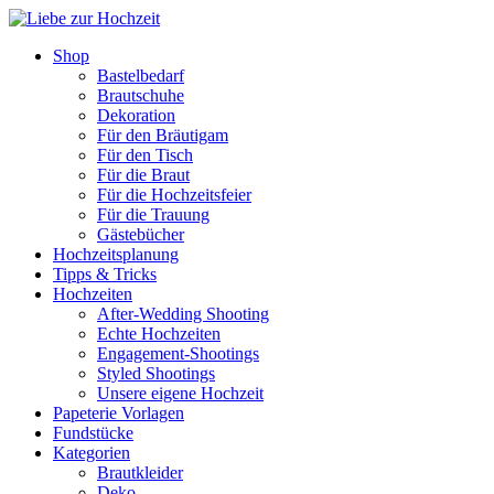
Shop
Bastelbedarf
Brautschuhe
Dekoration
Für den Bräutigam
Für den Tisch
Für die Braut
Für die Hochzeitsfeier
Für die Trauung
Gästebücher
Hochzeitsplanung
Tipps & Tricks
Hochzeiten
After-Wedding Shooting
Echte Hochzeiten
Engagement-Shootings
Styled Shootings
Unsere eigene Hochzeit
Papeterie Vorlagen
Fundstücke
Kategorien
Brautkleider
Deko