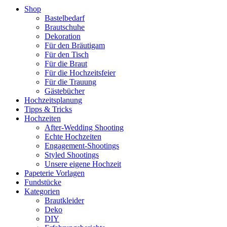
Shop
Bastelbedarf
Brautschuhe
Dekoration
Für den Bräutigam
Für den Tisch
Für die Braut
Für die Hochzeitsfeier
Für die Trauung
Gästebücher
Hochzeitsplanung
Tipps & Tricks
Hochzeiten
After-Wedding Shooting
Echte Hochzeiten
Engagement-Shootings
Styled Shootings
Unsere eigene Hochzeit
Papeterie Vorlagen
Fundstücke
Kategorien
Brautkleider
Deko
DIY