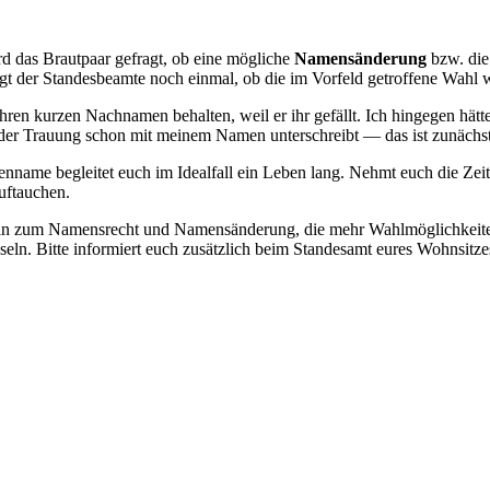
d das Brautpaar gefragt, ob eine mögliche
Namensänderung
bzw. die
t der Standesbeamte noch einmal, ob die im Vorfeld getroffene Wahl we
hren kurzen Nachnamen behalten, weil er ihr gefällt. Ich hingegen hätte
der Trauung schon mit meinem Namen unterschreibt — das ist zunächst
nname begleitet euch im Idealfall ein Leben lang. Nehmt euch die Zeit, 
uftauchen.
eln zum Namensrecht und Namensänderung, die mehr Wahlmöglichkeiten
ln. Bitte informiert euch zusätzlich beim Standesamt eures Wohnsitzes