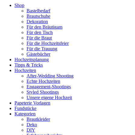
Shop
Bastelbedarf
Brautschuhe
Dekoration
Für den Bräutigam
Für den Tisch
Für die Braut
Für die Hochzeitsfeier
Für die Trauung
Gästebücher
Hochzeitsplanung
Tipps & Tricks
Hochzeiten
After-Wedding Shooting
Echte Hochzeiten
Engagement-Shootings
Styled Shootings
Unsere eigene Hochzeit
Papeterie Vorlagen
Fundstücke
Kategorien
Brautkleider
Deko
DIY