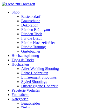
Shop
Bastelbedarf
Brautschuhe
Dekoration
Für den Bräutigam
Für den Tisch
Für die Braut
Für die Hochzeitsfeier
Für die Trauung
Gästebücher
Hochzeitsplanung
Tipps & Tricks
Hochzeiten
After-Wedding Shooting
Echte Hochzeiten
Engagement-Shootings
Styled Shootings
Unsere eigene Hochzeit
Papeterie Vorlagen
Fundstücke
Kategorien
Brautkleider
Deko