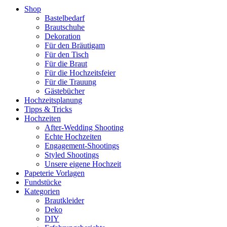
Shop
Bastelbedarf
Brautschuhe
Dekoration
Für den Bräutigam
Für den Tisch
Für die Braut
Für die Hochzeitsfeier
Für die Trauung
Gästebücher
Hochzeitsplanung
Tipps & Tricks
Hochzeiten
After-Wedding Shooting
Echte Hochzeiten
Engagement-Shootings
Styled Shootings
Unsere eigene Hochzeit
Papeterie Vorlagen
Fundstücke
Kategorien
Brautkleider
Deko
DIY