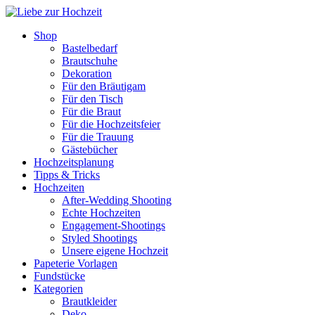
Shop
Bastelbedarf
Brautschuhe
Dekoration
Für den Bräutigam
Für den Tisch
Für die Braut
Für die Hochzeitsfeier
Für die Trauung
Gästebücher
Hochzeitsplanung
Tipps & Tricks
Hochzeiten
After-Wedding Shooting
Echte Hochzeiten
Engagement-Shootings
Styled Shootings
Unsere eigene Hochzeit
Papeterie Vorlagen
Fundstücke
Kategorien
Brautkleider
Deko