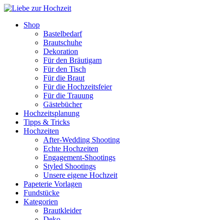
Shop
Bastelbedarf
Brautschuhe
Dekoration
Für den Bräutigam
Für den Tisch
Für die Braut
Für die Hochzeitsfeier
Für die Trauung
Gästebücher
Hochzeitsplanung
Tipps & Tricks
Hochzeiten
After-Wedding Shooting
Echte Hochzeiten
Engagement-Shootings
Styled Shootings
Unsere eigene Hochzeit
Papeterie Vorlagen
Fundstücke
Kategorien
Brautkleider
Deko