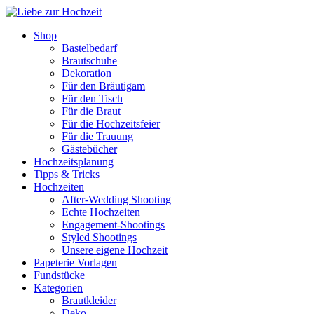
Shop
Bastelbedarf
Brautschuhe
Dekoration
Für den Bräutigam
Für den Tisch
Für die Braut
Für die Hochzeitsfeier
Für die Trauung
Gästebücher
Hochzeitsplanung
Tipps & Tricks
Hochzeiten
After-Wedding Shooting
Echte Hochzeiten
Engagement-Shootings
Styled Shootings
Unsere eigene Hochzeit
Papeterie Vorlagen
Fundstücke
Kategorien
Brautkleider
Deko