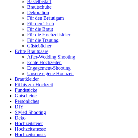
Bastelbedarf
Brautschuhe
Dekoration
Für den Bräutigam
Für den Tisch
Für die Braut
Für die Hochzeitsfeier
Für die Trauung
Gästebücher
Echte Brautpaare
After-Wedding Shooting
Echte Hochzeiten
Engagement-Shooting
Unsere eigene Hochzeit
Brautkleider
Fit bis zur Hochzeit
Fundstücke
Gutscheine
Persönliches
DIY
Styled Shooting
Deko
Hochzeitsfeier
Hochzeitsmesse
Hochzeitsmusik