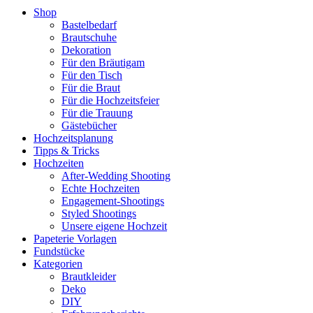
Shop
Bastelbedarf
Brautschuhe
Dekoration
Für den Bräutigam
Für den Tisch
Für die Braut
Für die Hochzeitsfeier
Für die Trauung
Gästebücher
Hochzeitsplanung
Tipps & Tricks
Hochzeiten
After-Wedding Shooting
Echte Hochzeiten
Engagement-Shootings
Styled Shootings
Unsere eigene Hochzeit
Papeterie Vorlagen
Fundstücke
Kategorien
Brautkleider
Deko
DIY