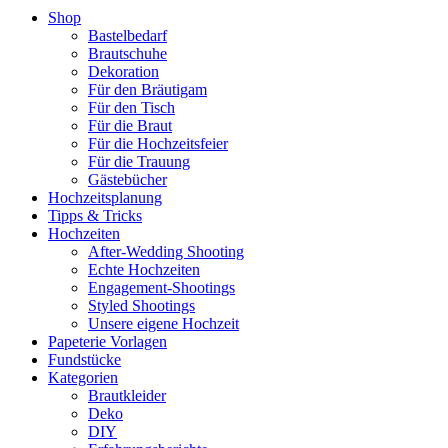
Shop
Bastelbedarf
Brautschuhe
Dekoration
Für den Bräutigam
Für den Tisch
Für die Braut
Für die Hochzeitsfeier
Für die Trauung
Gästebücher
Hochzeitsplanung
Tipps & Tricks
Hochzeiten
After-Wedding Shooting
Echte Hochzeiten
Engagement-Shootings
Styled Shootings
Unsere eigene Hochzeit
Papeterie Vorlagen
Fundstücke
Kategorien
Brautkleider
Deko
DIY