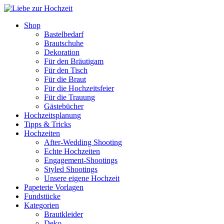
Shop
Bastelbedarf
Brautschuhe
Dekoration
Für den Bräutigam
Für den Tisch
Für die Braut
Für die Hochzeitsfeier
Für die Trauung
Gästebücher
Hochzeitsplanung
Tipps & Tricks
Hochzeiten
After-Wedding Shooting
Echte Hochzeiten
Engagement-Shootings
Styled Shootings
Unsere eigene Hochzeit
Papeterie Vorlagen
Fundstücke
Kategorien
Brautkleider
Deko